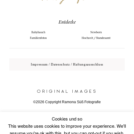
Entdecke
Babybauch
Newborn
Familienfotos
Hochzeit / Standesamt
Impressum / Datenschutz / Haftungsausschluss
ORIGINAL IMAGES
©2026 Copyright Ramona Süß Fotografie
Cookies und so
This website uses cookies to improve your experience. We'll
Wenn Sie dieses eingebetete Video auf dieser Seite sehen
assume you're ok with this, but you can opt-out if you wish.