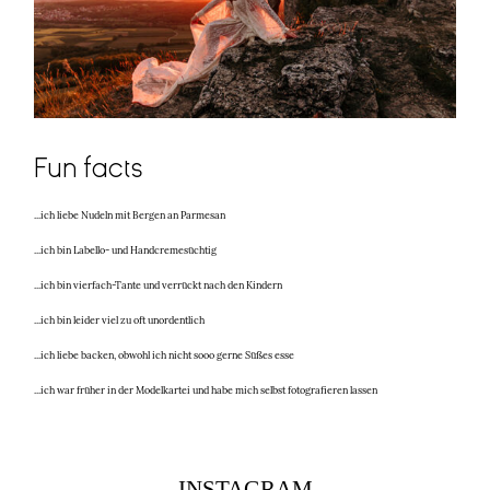
Fun facts
...ich liebe Nudeln mit Bergen an Parmesan
...ich bin Labello- und Handcremesüchtig
...ich bin vierfach-Tante und verrückt nach den Kindern
...ich bin leider viel zu oft unordentlich
...ich liebe backen, obwohl ich nicht sooo gerne Süßes esse
...ich war früher in der Modelkartei und habe mich selbst fotografieren lassen
INSTAGRAM