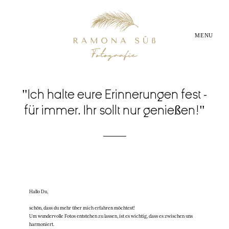
MENU
Startseite
"Ich halte eure Erinnerungen fest -
für immer. Ihr sollt nur genießen!"
About
Babybauchfotos
Neugeborenenfotos
Hallo Du,
schön, dass du mehr über mich erfahren möchtest!
Familienfotos
Um wundervolle Fotos entstehen zu lassen, ist es wichtig, dass es zwischen uns
harmoniert.