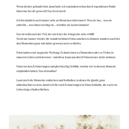
Weiteres
Wenn du hier gelandet bist, dann habe ich zumindest schon durch irgendeinen Punkt
Interesse bei dir geweckt! Das freut mich!
Ich bin nämlich auch immer sehr an Menschen interessiert. Was sie tun,... was sie
Kontakt
antreibt,... was ihnen wichtig ist,... worüber sie lachen können!
Das ist wohl auch der Teil, der mich bei der Fotografie sehr erfüllt!
Nicht nur immer wieder die wunderschönen Fotos ansehen zu können, sondern auch bei
den Momenten ganz nah dabei gewesen sein zu dürfen.
Fotos haben eine magische Wirkung. Es lässt einen zu Momenten oder zu Teilen in
unserem Leben zurückreisen - und diese kann uns durch Fotos keiner mehr nehmen.
Fotos wecken Erinnerungen und gleichzeitig Gefühle, welche wir in diesem Moment
empfunden haben. Das ist kostbar!
©2021 COPYRIGHT
Lasst mich die Momente entdecken und festhalten, in denen ihr glaubt, ganz
RAMONA SÜß
unbeobachtet zu sein, damit ich für euch Erinnerungen in Fotos festhalte, die euch ein
Leben lang erhalten bleiben.