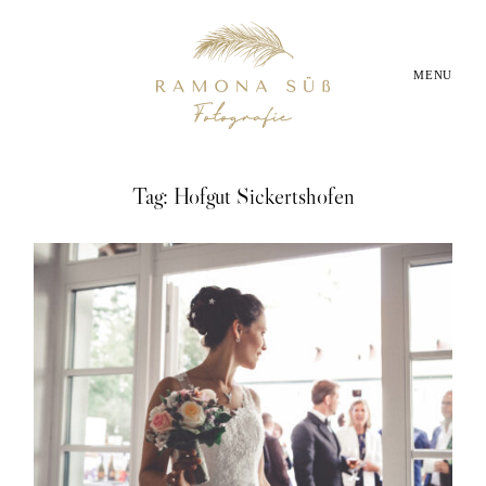
MENU
Startseite
Tag: Hofgut Sickertshofen
About
Babybauchfotos
Neugeborenenfotos
Familienfotos